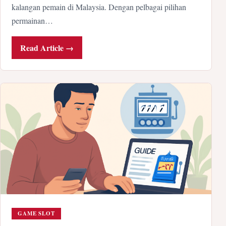
kalangan pemain di Malaysia. Dengan pelbagai pilihan
permainan…
Read Article →
GAME SLOT