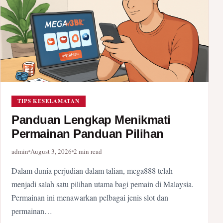
TIPS KESELAMATAN
Panduan Lengkap Menikmati
Permainan Panduan Pilihan
admin
August 3, 2026
2 min read
Dalam dunia perjudian dalam talian, mega888 telah
menjadi salah satu pilihan utama bagi pemain di Malaysia.
Permainan ini menawarkan pelbagai jenis slot dan
permainan…