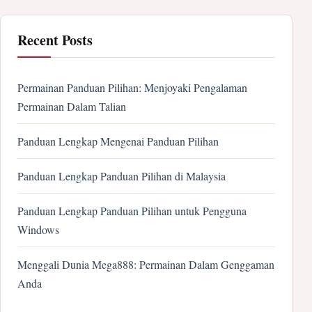
Recent Posts
Permainan Panduan Pilihan: Menjoyaki Pengalaman
Permainan Dalam Talian
Panduan Lengkap Mengenai Panduan Pilihan
Panduan Lengkap Panduan Pilihan di Malaysia
Panduan Lengkap Panduan Pilihan untuk Pengguna
Windows
Menggali Dunia Mega888: Permainan Dalam Genggaman
Anda