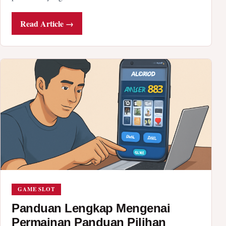
Read Article →
GAME SLOT
Panduan Lengkap Mengenai
Permainan Panduan Pilihan