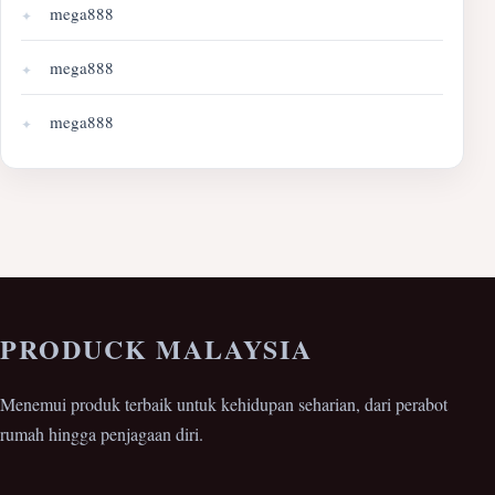
mega888
mega888
mega888
PRODUCK MALAYSIA
Menemui produk terbaik untuk kehidupan seharian, dari perabot
rumah hingga penjagaan diri.