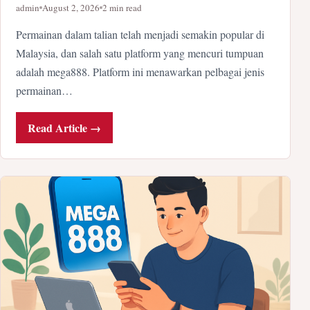
admin
August 2, 2026
2 min read
Permainan dalam talian telah menjadi semakin popular di
Malaysia, dan salah satu platform yang mencuri tumpuan
adalah mega888. Platform ini menawarkan pelbagai jenis
permainan…
Read Article →