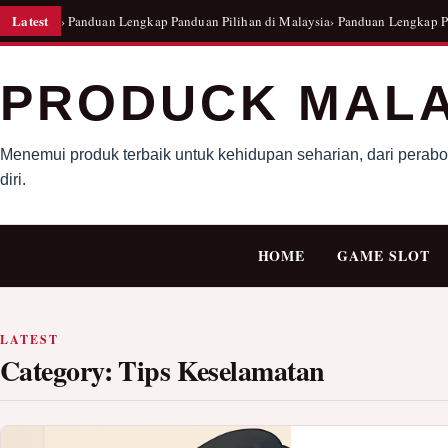
Latest
› Panduan Lengkap Panduan Pilihan di Malaysia
› Panduan Lengkap 
PRODUCK MALA
Menemui produk terbaik untuk kehidupan seharian, dari perab
diri.
HOME
GAME SLOT
LATEST
Category:
Tips Keselamatan