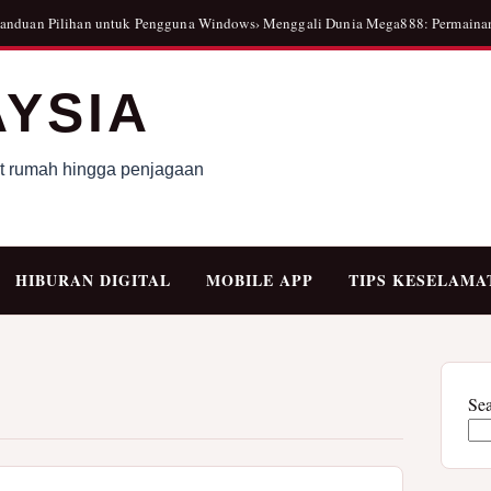
Panduan Pilihan untuk Pengguna Windows
› Menggali Dunia Mega888: Permain
YSIA
ot rumah hingga penjagaan
HIBURAN DIGITAL
MOBILE APP
TIPS KESELAMA
Se