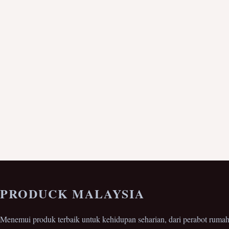
PRODUCK MALAYSIA
Menemui produk terbaik untuk kehidupan seharian, dari perabot ruma