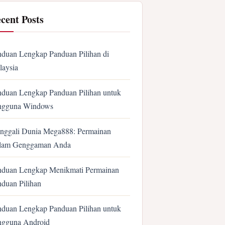
cent Posts
duan Lengkap Panduan Pilihan di
laysia
nduan Lengkap Panduan Pilihan untuk
ngguna Windows
nggali Dunia Mega888: Permainan
lam Genggaman Anda
nduan Lengkap Menikmati Permainan
duan Pilihan
nduan Lengkap Panduan Pilihan untuk
ngguna Android