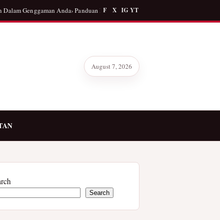
an Dalam Genggaman Anda
› Panduan Lengkap Menikmati Permainan Panduan Pil
F
X
IG
YT
August 7, 2026
TAN
arch
Search