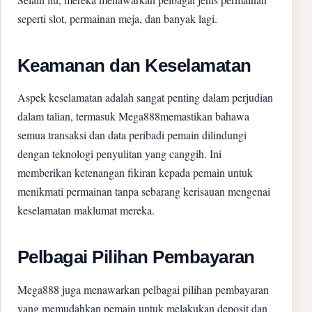
seperti slot, permainan meja, dan banyak lagi.
Keamanan dan Keselamatan
Aspek keselamatan adalah sangat penting dalam perjudian
dalam talian, termasuk Mega888memastikan bahawa
semua transaksi dan data peribadi pemain dilindungi
dengan teknologi penyulitan yang canggih. Ini
memberikan ketenangan fikiran kepada pemain untuk
menikmati permainan tanpa sebarang kerisauan mengenai
keselamatan maklumat mereka.
Pelbagai Pilihan Pembayaran
Mega888 juga menawarkan pelbagai pilihan pembayaran
yang memudahkan pemain untuk melakukan deposit dan