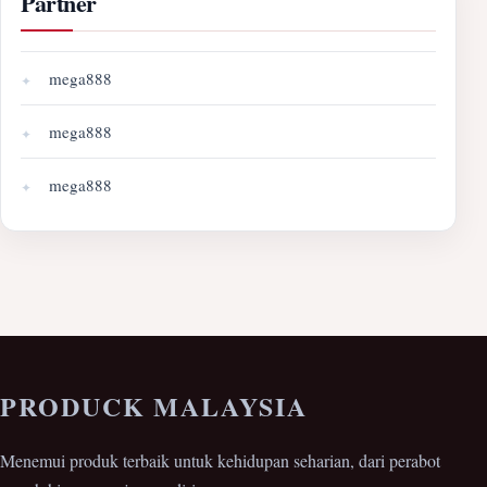
Partner
mega888
mega888
mega888
PRODUCK MALAYSIA
Menemui produk terbaik untuk kehidupan seharian, dari perabot