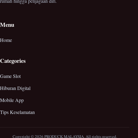
rumah hingga penjagaan diri.
Menu
Home
Categories
Game Slot
Hiburan Digital
Mobile App
Tips Keselamatan
Copyright © 2026 PRODUCK MALAYSIA. All rights reserved.