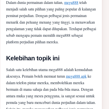
Dalam dunia permainan dalam talian,
mega888
telah
menjadi salah satu pilihan yang paling popular di kalangan
peminat perjudian. Dengan pelbagai jenis permainan
menarik dan peluang menang yang tinggi, ia menawarkan
pengalaman yang tidak dapat dilupakan. Terdapat pelbagai
sebab mengapa pemain memilih mega888 sebagai
platform perjudian pilihan mereka.
Kelebihan topik ini
Salah satu kelebihan utama mega888 adalah kemudahan
aksesnya. Pemain boleh memuat turun
mega888 apk
ke
dalam telefon pintar mereka, membolehkan mereka
bermain di mana sahaja dan pada bila-bila masa. Dengan
antara muka yang mesra pengguna, ia sangat sesuai untuk
pemula yang baru menceburi dunia perjudian dalam talian.
Selain itu, mereka menawarkan pelbagai jenis permainan