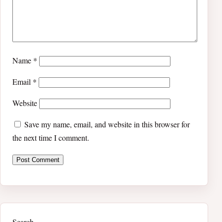
Name
*
Email
*
Website
Save my name, email, and website in this browser for
the next time I comment.
Search